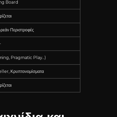
ng Board
ίζεται
ρεάν Περιστροφές
+
ng, Pragmatic Play...)
teller, Κρυπτονομίσματα
ίζεται