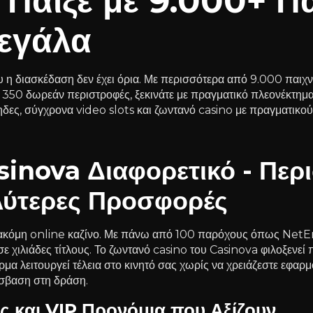
Παίξε με 9.000+ Πα
εγάλα
 η διασκέδαση δεν έχει όρια. Με περισσότερα από 9.000 παιχν
50 δωρεάν περιστροφές, ξεκινάτε με πραγματικό πλεονέκτημα.
ες, σύγχρονα video slots και ζωντανό casino με πραγματικούς
asinova Διαφορετικό - Πε
αλύτερες Προσφορές
α ακόμη online καζίνο. Με πάνω από 100 παρόχους όπως Net
ε χιλιάδες τίτλους. Το ζωντανό casino του Casinova φιλοξενεί
μα λειτουργεί τέλεια στο κινητό σας χωρίς να χρειάζεστε εφαρ
όσβαση στη δράση.
ς και VIP Προνόμια που Αξίζουν