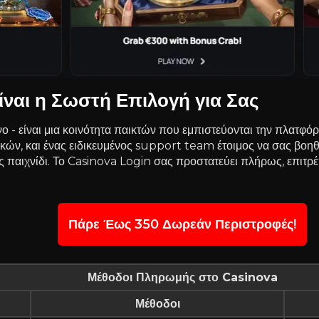
Είναι η Σωστή Επιλογή για Σας
νο - είναι μια κοινότητα παικτών που εμπιστεύονται την πλατφ
ών, και ένας ειδικευμένος support team έτοιμος να σας βο
ς παιχνίδι. Το Casinova Login σας προστατεύει πλήρως, επιτρ
Πάρε Έως 350 Δωρεάν Περιστροφές!
Μέθοδοι Πληρωμής στο Casinova
Μέθοδοι