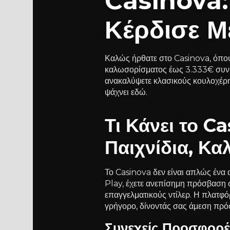
Casinova: 
Κέρδισε Μ
Καλώς ήρθατε στο Casinova, όπου
καλωσορίσματος έως 3.333€ συν 3
ανακαλύψετε κλασικούς κουλοχέρηδ
ψάχνει εδώ.
Τι Κάνει το C
Παιχνίδια, Κ
Το Casinova δεν είναι απλώς έν
Play, έχετε ανεπίσημη πρόσβαση σ
επαγγελματικούς ντίλερ. Η πλατφόρ
γρήγορο, δίνοντάς σας άμεση πρ
Συνεχείς Προσφορέ