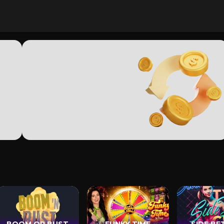
ΕΒΔΟΜΑΔΙΑΙΟ ΚΑΣΣΑΜΠΑΚ
Ζωντανό cashback
25% έως €200
BOOM OR BUST
FUNKY TIME
SIDE BE