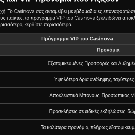
ρχή. Το Casinova σας ανταμείβει με εβδομαδιαίες επαναφορτώσε
ους παίκτες, το πρόγραμμα VIP του Casinova ξεκλειδώνει απ
ρισσότερο, κερδίστε περισσότερα.
Πρόγραμμα VIP του Casinova
Προνόμια
Εξατομικευμένες Προσφορές και Αυξημέ
Υψηλότερα όρια ανάληψης, ταχύτερες
Αποκλειστικά Μπόνους, Προσωπικός 
Προσκλήσεις σε ειδικές εκδηλώσεις, δώ
Τα καλύτερα προνόμια, πλήρως εξατομικευ