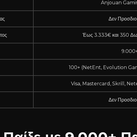
Anjouan Gami
μας
Δεν Προσδιορ
τος
Έως 3.333€ και 350 Δω
9.000
100+ (NetEnt, Evolution Gami
Visa, Mastercard, Skrill, Ne
Δεν Προσδιορ