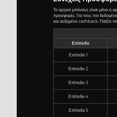
Το αρχικό μπόνους είναι μόνο η α
προσφορές. Για τους πιο δεδομέν
και αυξημένο cashback. Παίξτε πε
Επίπεδο
Επίπεδο 1
Επίπεδο 2
Επίπεδο 3
Επίπεδο 4
Επίπεδο 5