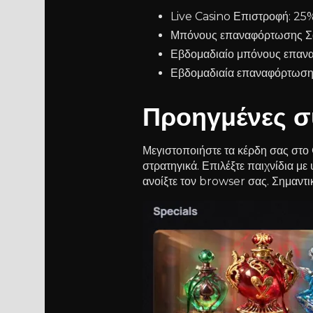
Live Casino Επιστροφή: 2
Μπόνους επαναφόρτωσης Σα
Εβδομαδιαίο μπόνους επα
Εβδομαδιαία επαναφόρτωση
Προηγμένες σ
Μεγιστοποιήστε τα κέρδη σας στο 
στρατηγικά. Επιλέξτε παιχνίδια μ
ανοίξτε τον browser σας. Σημαντι