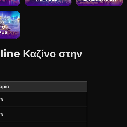
Εγγραφή
 OF
PUS
line Καζίνο στην
ορία
va
va